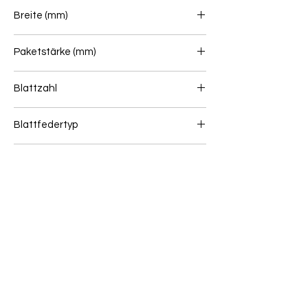
815+815
Breite (mm)
75
Paketstärke (mm)
147
Blattzahl
2+1
Blattfedertyp
-
Gewicht (kg)
-
Wenn Sie unsicher sind, ob dieser Artikel zu
Ihrem Fahrzeug passt, senden Sie uns bitte
eine Online Anfrage: