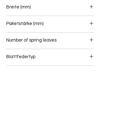
935/815
Breite (mm)
100
Paketstärke (mm)
87
Number of spring leaves
3
Blattfedertyp
Blattfeder (Vorne)
Gewicht (kg)
76,3
Wenn Sie unsicher sind, ob dieser Artikel zu
Ihrem Fahrzeug passt, senden Sie uns bitte
eine Online Anfrage: