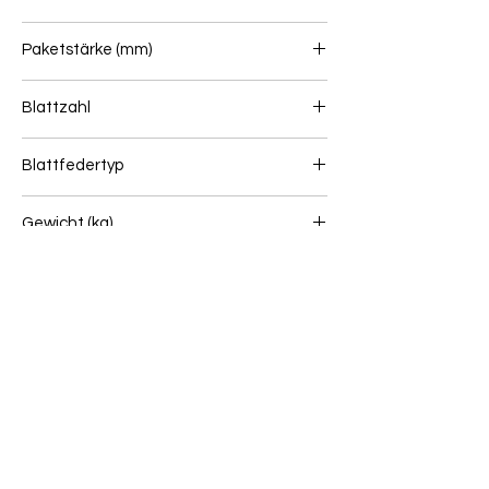
100
Paketstärke (mm)
60
Blattzahl
1
Blattfedertyp
Lenkerfeder
Gewicht (kg)
40
Wenn Sie unsicher sind, ob dieser Artikel zu
Ihrem Fahrzeug passt, senden Sie uns bitte
eine Online Anfrage: