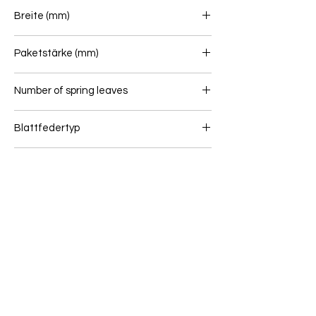
743/743
Breite (mm)
100
Paketstärke (mm)
240
Number of spring leaves
12
Blattfedertyp
Blattfeder (Hinten)
Gewicht (kg)
164,3
Wenn Sie unsicher sind, ob dieser Artikel zu
Ihrem Fahrzeug passt, senden Sie uns bitte
eine Online Anfrage: