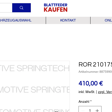
AHRZEUGAUSWAHL
KONTAKT
ONL
ROR 21017
Artikelnummer: 8875990
Pre
410,00 €
inkl. MwSt.
|
zzgl. Ve
Anzahl
*