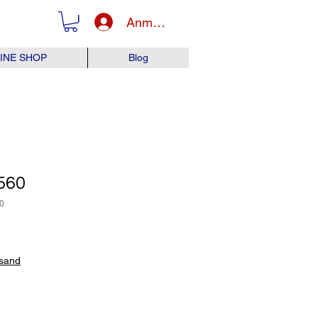
Anmelden
INE SHOP
Blog
560
0
is
rsand