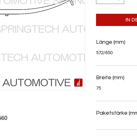
IN 
Länge (mm)
572/650
Breite (mm)
75
Paketstärke (m
560