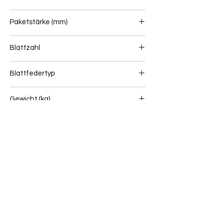
80
Paketstärke (mm)
171
Blattzahl
3+3
Blattfedertyp
Blattfeder (Hinten)
Gewicht (kg)
116
Wenn Sie unsicher sind, ob dieser Artikel zu
Ihrem Fahrzeug passt, senden Sie uns bitte
eine Online Anfrage: