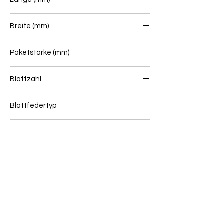
845+845
Breite (mm)
80
Paketstärke (mm)
67
Blattzahl
1+1
Blattfedertyp
Blattfeder (Hinten)
Gewicht (kg)
51
Wenn Sie unsicher sind, ob dieser Artikel zu
Ihrem Fahrzeug passt, senden Sie uns bitte
eine Online Anfrage: