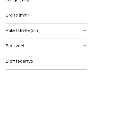
900+700
Breite (mm)
90
Paketstärke (mm)
148
Blattzahl
1+4+1
Blattfedertyp
Blattfeder (Vorne)
Gewicht (kg)
95
Wenn Sie unsicher sind, ob dieser Artikel zu
Ihrem Fahrzeug passt, senden Sie uns bitte
eine Online Anfrage: