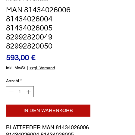
MAN 81434026006
81434026004
81434026005
82992820049
82992820050
Preis
593,00 €
inkl. MwSt.
|
zzgl. Versand
Anzahl
*
IN DEN WARENKORB
BLATTFEDER MAN 81434026006 
81434026004 81434026005 