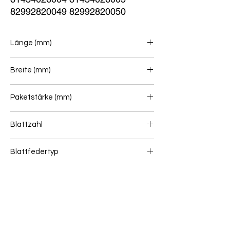
82992820049 82992820050
Länge (mm)
900+700
Breite (mm)
90
Paketstärke (mm)
144
Blattzahl
1+4+1
Blattfedertyp
Blattfeder (Vorne)
Gewicht (kg)
88