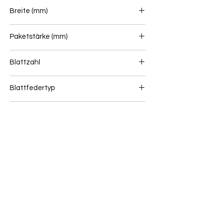
835+835
Breite (mm)
70
Paketstärke (mm)
108
Blattzahl
2+1+1
Blattfedertyp
Blattfeder (Hinten)
Gewicht (kg)
54
Wenn Sie unsicher sind, ob dieser Artikel zu
Ihrem Fahrzeug passt, senden Sie uns bitte
eine Online Anfrage: