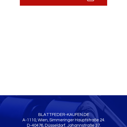
BLATTFEDER-KAUFEN.DE
A-1110, Wien, Simmeringer Hauptstraße 24.
D-40476, Düsseldorf, Johannstraße 37.