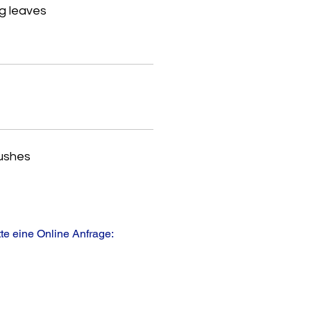
g leaves
ushes
te eine Online Anfrage: