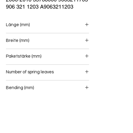
906 321 1203 A9063211203
Länge (mm)
670/670
Breite (mm)
75
Paketstärke (mm)
30
Number of spring leaves
1
Bending (mm)
BLATTFEDER bushes
-