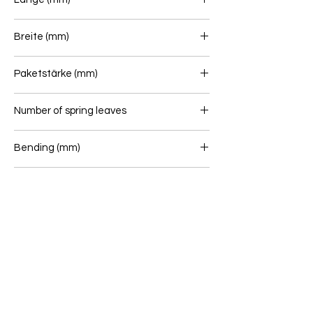
715/715
Breite (mm)
70
Paketstärke (mm)
18
Number of spring leaves
1
Bending (mm)
106
BLATTFEDER bushes
16/65 - 16/40
Wenn Sie unsicher sind, ob dieser Artikel zu
Ihrem Fahrzeug passt, senden Sie uns bitte
eine Online Anfrage: