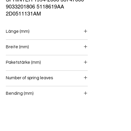
9033201806 5118619AA 
2D0511131AM
Länge (mm)
740/753
Breite (mm)
70
Paketstärke (mm)
39
Number of spring leaves
1/1
Bending (mm)
BLATTFEDER bushes
12/46 - 12/46