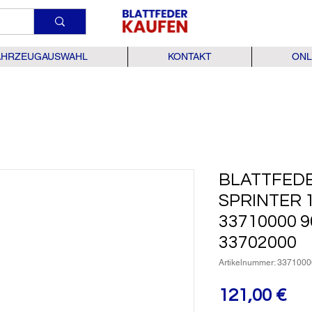
AHRZEUGAUSWAHL
KONTAKT
ONL
BLATTFED
SPRINTER 
33710000 
33702000
Artikelnummer: 3371000
Pre
121,00 €