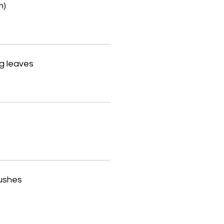
m)
g leaves
ushes