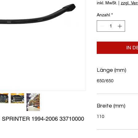
inkl. MwSt.
|
zzgl. Ve
Anzahl
*
IN 
Länge (mm)
650/650
Breite (mm)
110
PRINTER 1994-2006 33710000 