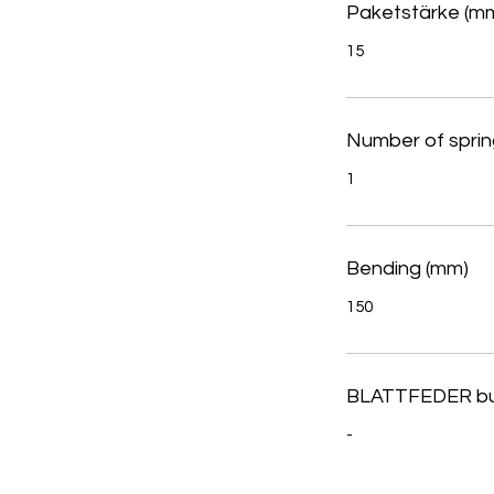
Paketstärke (m
15
Number of sprin
1
Bending (mm)
150
BLATTFEDER b
-