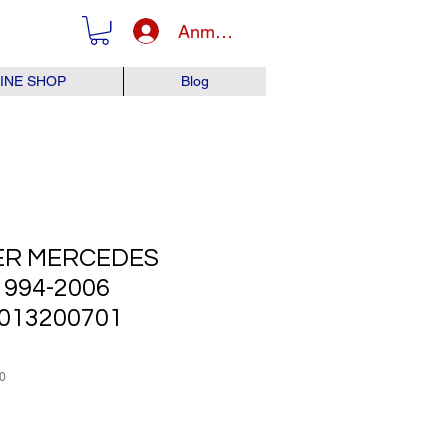
Anmelden
INE SHOP
Blog
ER MERCEDES
1994-2006
9013200701
0
is